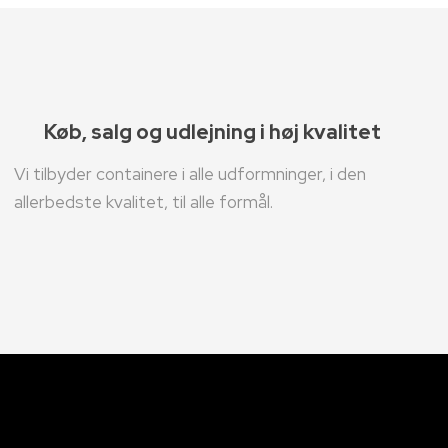
Køb, salg og udlejning i høj kvalitet
Vi tilbyder containere i alle udformninger, i den
allerbedste kvalitet, til alle formål.