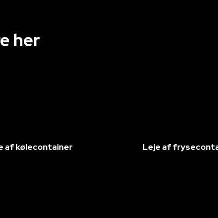
e her
e af kølecontainer
Leje af frysecont