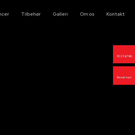
ncer
Tilbehør
Galleri
Om os
Kontakt
70 27 67 80
Send mail