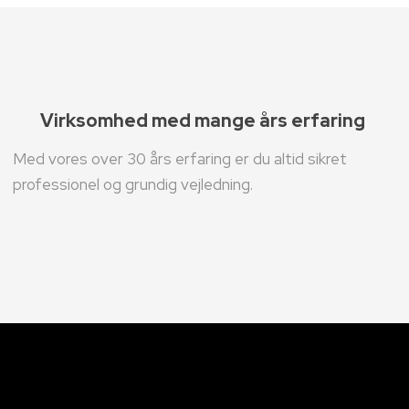
Virksomhed med mange års erfaring
Med vores over 30 års erfaring er du altid sikret
professionel og grundig vejledning.