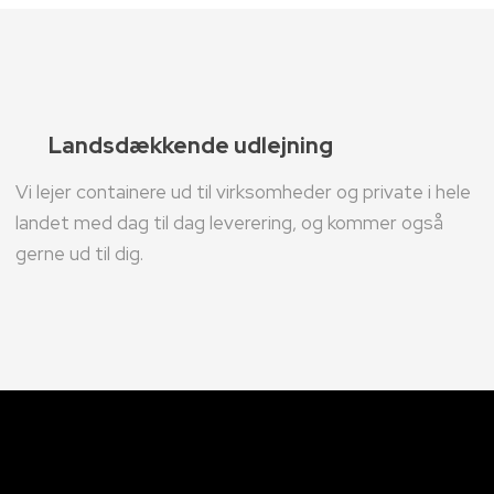
Landsdækkende udlejning
Vi lejer containere ud til virksomheder og private i hele
landet med dag til dag leverering, og kommer også
gerne ud til dig.