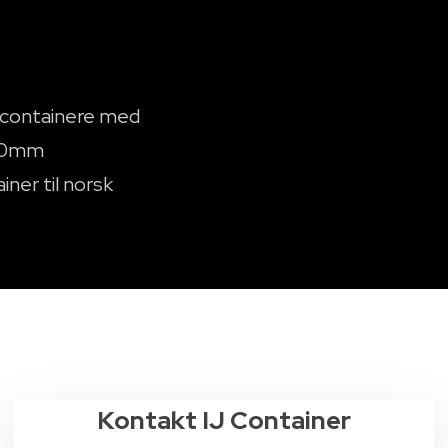
e containere med
000mm
ner til norsk
Kontakt IJ Container