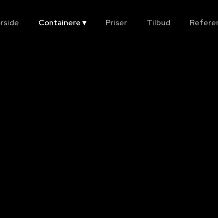
rside
Containere ▾
Priser
Tilbud
Refere