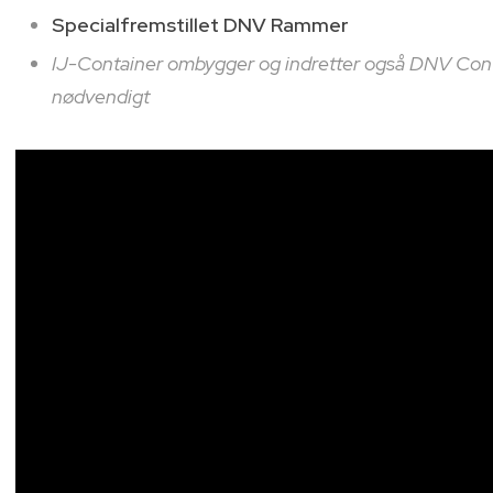
Specialfremstillet DNV Rammer
IJ-Container ombygger og indretter også DNV Contai
nødvendigt