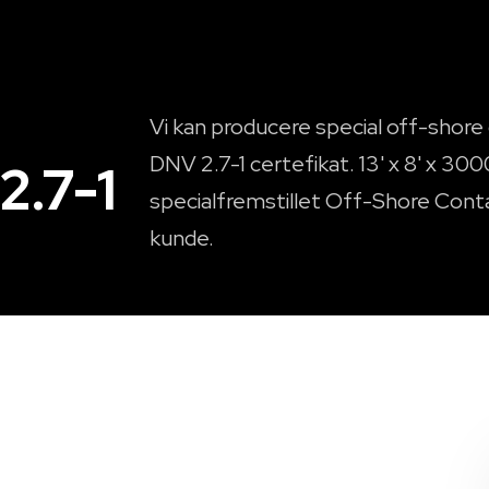
​Vi kan producere special off-shor
DNV 2.7-1 certefikat. 13' x 8' x 3
.7-1​
specialfremstillet Off-Shore Contai
kunde.